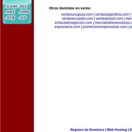
Otros dominios en venta:
ventasuruguay.com
|
ventasargentina.com
|
ventasecuador.com
|
ventasbrasil.com
|
mer
enlacedenegocios.com
|
mercadobienesraices.
expomarca.com
|
promocionempresarial.com
|
p
Registro de Dominios
|
Web Hosting
|
D