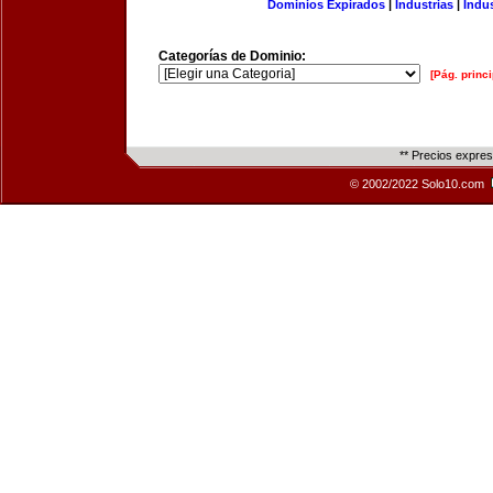
Dominios Expirados
|
Industrias
|
Indu
Categorías de Dominio:
[Pág. princi
** Precios expre
© 2002/2022 Solo10.com