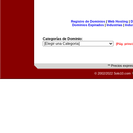
Registro de Dominios
|
Web Hosting
|
D
Dominios Expirados
|
Industrias
|
Indu
Categorías de Dominio:
[Pág. princi
** Precios expre
© 2002/2022 Solo10.com