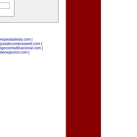
propiedadesla.com
|
guiadecomprasweb.com
|
egociomultinacional.com
|
odenegocios.com
|