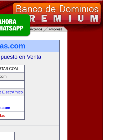
tas.com
 puesto en Venta
STAS.COM
.com
 ElectrÃ³nico
!
s.com
tas