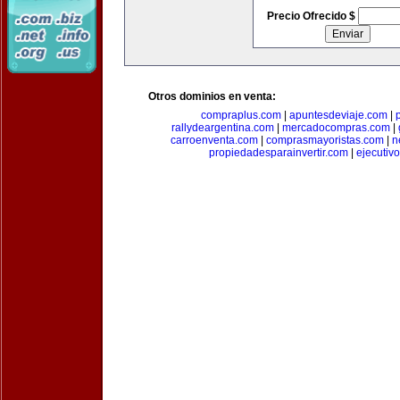
Precio Ofrecido $
Otros dominios en venta:
compraplus.com
|
apuntesdeviaje.com
|
rallydeargentina.com
|
mercadocompras.com
|
carroenventa.com
|
comprasmayoristas.com
|
n
propiedadesparainvertir.com
|
ejecutiv