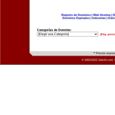
Registro de Dominios
|
Web Hosting
|
D
Dominios Expirados
|
Industrias
|
Indu
Categorías de Dominio:
[Pág. princi
** Precios expre
© 2002/2022 Solo10.com