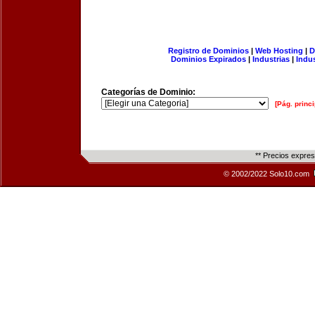
Registro de Dominios
|
Web Hosting
|
D
Dominios Expirados
|
Industrias
|
Indu
Categorías de Dominio:
[Pág. princi
** Precios expre
© 2002/2022 Solo10.com