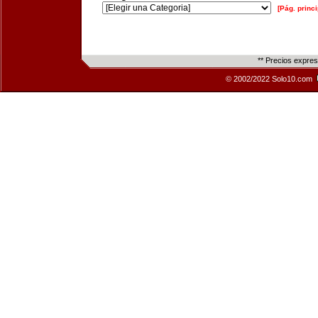
[Pág. princi
** Precios expre
© 2002/2022 Solo10.com