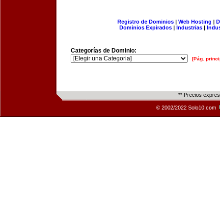
Registro de Dominios
|
Web Hosting
|
D
Dominios Expirados
|
Industrias
|
Indu
Categorías de Dominio:
[Pág. princi
** Precios expre
© 2002/2022 Solo10.com