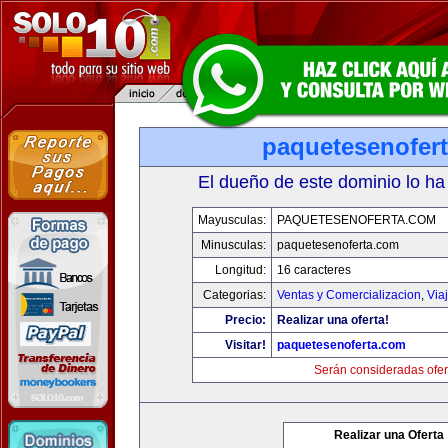
paquetesenofer
El dueño de este dominio lo ha
Mayusculas:
PAQUETESENOFERTA.COM
Minusculas:
paquetesenoferta.com
Longitud:
16 caracteres
Categorias:
Ventas y Comercializacion
,
Via
Precio:
Realizar una oferta!
Visitar!
paquetesenoferta.com
Serán consideradas ofer
Realizar una Oferta