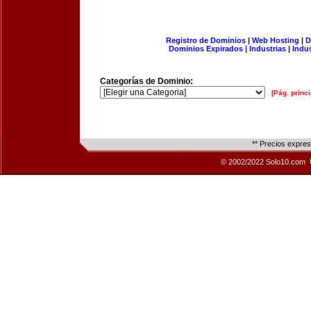
Registro de Dominios
|
Web Hosting
|
D
Dominios Expirados
|
Industrias
|
Indu
Categorías de Dominio:
[Pág. princi
** Precios expre
© 2002/2022 Solo10.com