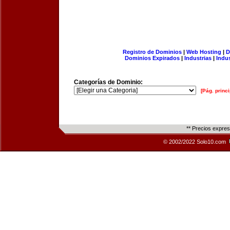
Registro de Dominios
|
Web Hosting
|
D
Dominios Expirados
|
Industrias
|
Indu
Categorías de Dominio:
[Pág. princi
** Precios expre
© 2002/2022 Solo10.com