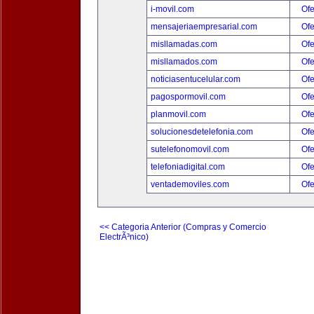
i-movil.com
Ofe
mensajeriaempresarial.com
Ofe
misllamadas.com
Ofe
misllamados.com
Ofe
noticiasentucelular.com
Ofe
pagospormovil.com
Ofe
planmovil.com
Ofe
solucionesdetelefonia.com
Ofe
sutelefonomovil.com
Ofe
telefoniadigital.com
Ofe
ventademoviles.com
Ofe
<< Categoria Anterior (Compras y Comercio
ElectrÃ³nico)