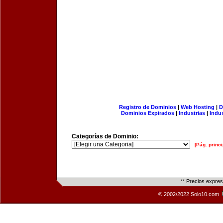
Registro de Dominios
|
Web Hosting
|
D
Dominios Expirados
|
Industrias
|
Indu
Categorías de Dominio:
[Pág. princi
** Precios expre
© 2002/2022 Solo10.com