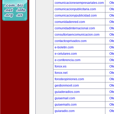
comunicacionesempresariales.com
Ofe
comunicacionpublicitaria.com
Ofe
comunicacionypublicidad.com
Ofe
comunidadenred.com
Ofe
comunidadinternacional.com
Ofe
consultoriaencomunicacion.com
Ofe
contactosprivados.com
Ofe
e-boletin.com
Ofe
e-celulares.com
Ofe
e-conferencia.com
Ofe
fonox.es
Ofe
fonox.net
Ofe
forodeopiniones.com
Ofe
gestionmovil.com
Ofe
guiaderadios.com
Ofe
guiaemail.com
Ofe
guiaemails.com
Ofe
guiaradio.com
Ofe