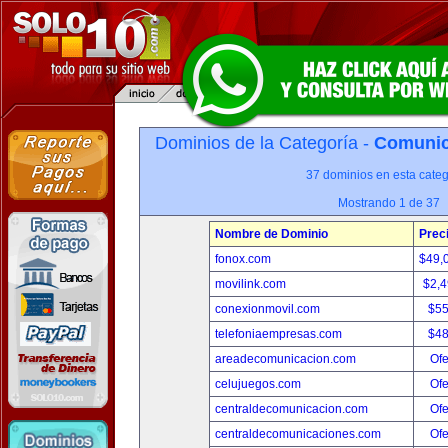
Dominios de la Categoría -
Comunica
37 dominios en esta categ
Mostrando 1 de 37
Nombre de Dominio
Prec
fonox.com
$49,
movilink.com
$2,
conexionmovil.com
$5
telefoniaempresas.com
$4
areadecomunicacion.com
Ofe
celujuegos.com
Ofe
centraldecomunicacion.com
Ofe
centraldecomunicaciones.com
Ofe