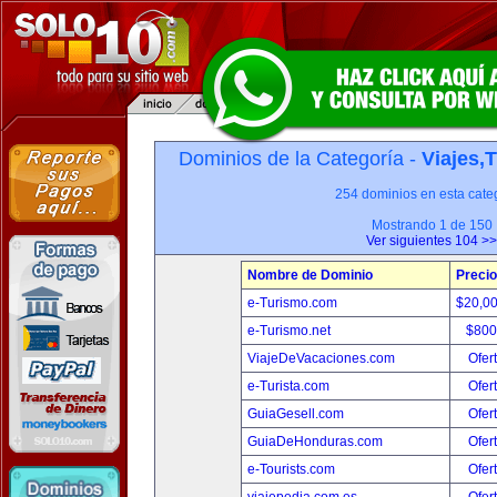
Dominios de la Categoría -
Viajes,
254 dominios en esta categ
Mostrando 1 de 150
Ver siguientes 104 >>
Nombre de Dominio
Precio
e-Turismo.com
$20,0
e-Turismo.net
$800
ViajeDeVacaciones.com
Ofer
e-Turista.com
Ofer
GuiaGesell.com
Ofer
GuiaDeHonduras.com
Ofer
e-Tourists.com
Ofer