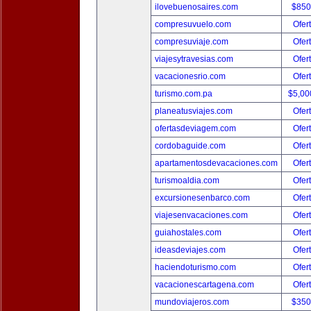
ilovebuenosaires.com
$850
compresuvuelo.com
Ofer
compresuviaje.com
Ofer
viajesytravesias.com
Ofer
vacacionesrio.com
Ofer
turismo.com.pa
$5,00
planeatusviajes.com
Ofer
ofertasdeviagem.com
Ofer
cordobaguide.com
Ofer
apartamentosdevacaciones.com
Ofer
turismoaldia.com
Ofer
excursionesenbarco.com
Ofer
viajesenvacaciones.com
Ofer
guiahostales.com
Ofer
ideasdeviajes.com
Ofer
haciendoturismo.com
Ofer
vacacionescartagena.com
Ofer
mundoviajeros.com
$350