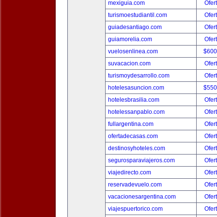
mexiguia.com
Ofer
turismoestudiantil.com
Ofer
guiadesantiago.com
Ofer
guiamorelia.com
Ofer
vuelosenlinea.com
$600
suvacacion.com
Ofer
turismoydesarrollo.com
Ofer
hotelesasuncion.com
$550
hotelesbrasilia.com
Ofer
hotelessanpablo.com
Ofer
fullargentina.com
Ofer
ofertadecasas.com
Ofer
destinosyhoteles.com
Ofer
segurosparaviajeros.com
Ofer
viajedirecto.com
Ofer
reservadevuelo.com
Ofer
vacacionesargentina.com
Ofer
viajespuertorico.com
Ofer