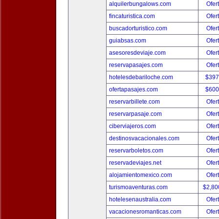
alquilerbungalows.com
Ofer
fincaturistica.com
Ofer
buscadorturistico.com
Ofer
guiabsas.com
Ofer
asesoresdeviaje.com
Ofer
reservapasajes.com
Ofer
hotelesdebariloche.com
$397
ofertapasajes.com
$600
reservarbillete.com
Ofer
reservarpasaje.com
Ofer
ciberviajeros.com
Ofer
destinosvacacionales.com
Ofer
reservarboletos.com
Ofer
reservadeviajes.net
Ofer
alojamientomexico.com
Ofer
turismoaventuras.com
$2,80
hotelesenaustralia.com
Ofer
vacacionesromanticas.com
Ofer